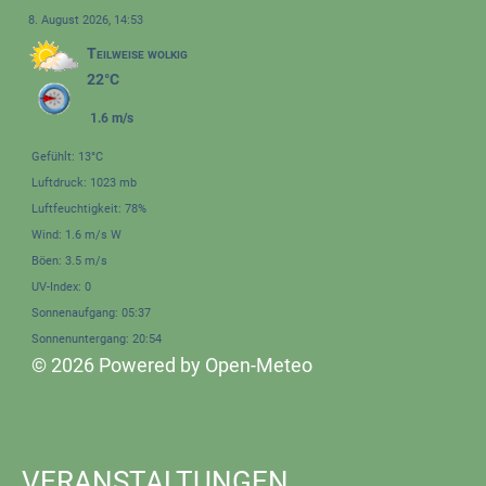
8. August 2026, 14:53
Teilweise wolkig
22°C
1.6 m/s
Gefühlt: 13°C
Luftdruck: 1023 mb
Luftfeuchtigkeit: 78%
Wind: 1.6 m/s W
Böen: 3.5 m/s
UV-Index: 0
Sonnenaufgang: 05:37
Sonnenuntergang: 20:54
© 2026 Powered by Open-Meteo
VERANSTALTUNGEN