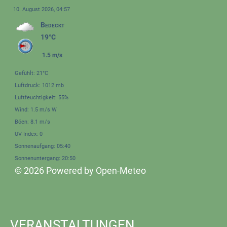
10. August 2026, 04:57
Bedeckt
19°C
1.5 m/s
Gefühlt: 21°C
Luftdruck: 1012 mb
Luftfeuchtigkeit: 55%
Wind: 1.5 m/s W
Böen: 8.1 m/s
UV-Index: 0
Sonnenaufgang: 05:40
Sonnenuntergang: 20:50
© 2026 Powered by Open-Meteo
VERANSTALTUNGEN