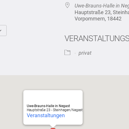
Uwe-Brauns-Halle in Ne
Hauptstraße 23, Stein
Vorpommern, 18442
VERANSTALTUNG
Google Kalender
iCalendar
privat
Uwe-Brauns-Halle in Negast
Hauptstraße 23 - Steinhagen/Negast
Veranstaltungen