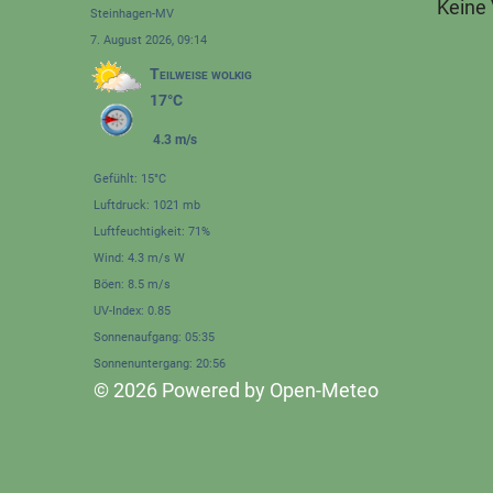
Keine
Steinhagen-MV
7. August 2026, 09:14
Teilweise wolkig
17°C
4.3 m/s
Gefühlt: 15°C
Luftdruck: 1021 mb
Luftfeuchtigkeit: 71%
Wind: 4.3 m/s W
Böen: 8.5 m/s
UV-Index: 0.85
Sonnenaufgang: 05:35
Sonnenuntergang: 20:56
© 2026 Powered by Open-Meteo