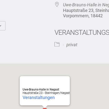
Uwe-Brauns-Halle in Ne
Hauptstraße 23, Stein
Vorpommern, 18442
VERANSTALTUNG
Google Kalender
iCalendar
privat
Uwe-Brauns-Halle in Negast
Hauptstraße 23 - Steinhagen/Negast
Veranstaltungen