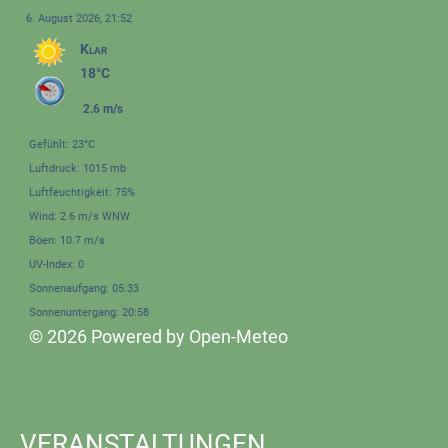
6. August 2026, 21:52
Klar
18°C
2.6 m/s
Gefühlt: 23°C
Luftdruck: 1015 mb
Luftfeuchtigkeit: 75%
Wind: 2.6 m/s WNW
Böen: 10.7 m/s
UV-Index: 0
Sonnenaufgang: 05:33
Sonnenuntergang: 20:58
© 2026 Powered by Open-Meteo
VERANSTALTUNGEN