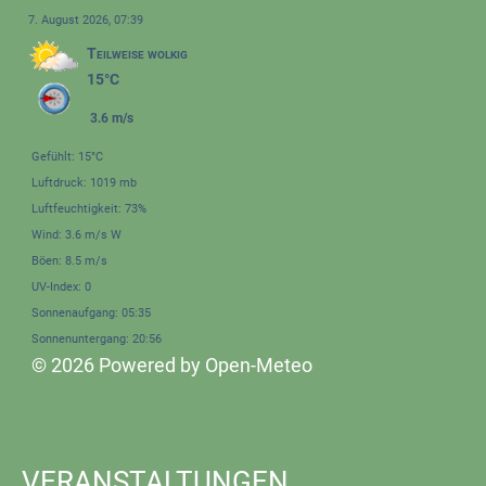
7. August 2026, 07:39
Teilweise wolkig
15°C
3.6 m/s
Gefühlt: 15°C
Luftdruck: 1019 mb
Luftfeuchtigkeit: 73%
Wind: 3.6 m/s W
Böen: 8.5 m/s
UV-Index: 0
Sonnenaufgang: 05:35
Sonnenuntergang: 20:56
© 2026 Powered by Open-Meteo
VERANSTALTUNGEN