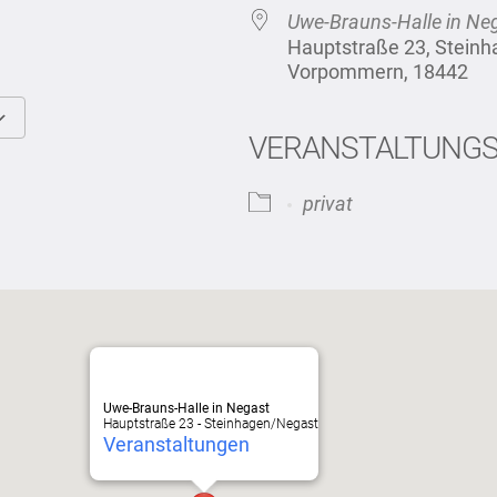
Uwe-Brauns-Halle in Ne
Hauptstraße 23, Stein
Vorpommern, 18442
VERANSTALTUNG
Google Kalender
iCalendar
privat
Uwe-Brauns-Halle in Negast
Hauptstraße 23 - Steinhagen/Negast
Veranstaltungen