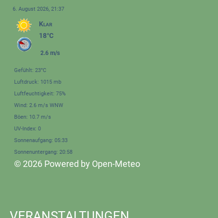
6. August 2026, 21:37
Klar
18°C
2.6 m/s
Gefühlt: 23°C
Luftdruck: 1015 mb
Luftfeuchtigkeit: 75%
Wind: 2.6 m/s WNW
Böen: 10.7 m/s
UV-Index: 0
Sonnenaufgang: 05:33
Sonnenuntergang: 20:58
© 2026 Powered by Open-Meteo
VERANSTALTUNGEN