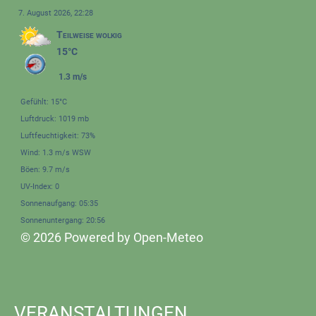
7. August 2026, 22:28
Teilweise wolkig
15°C
1.3 m/s
Gefühlt: 15°C
Luftdruck: 1019 mb
Luftfeuchtigkeit: 73%
Wind: 1.3 m/s WSW
Böen: 9.7 m/s
UV-Index: 0
Sonnenaufgang: 05:35
Sonnenuntergang: 20:56
© 2026 Powered by Open-Meteo
VERANSTALTUNGEN