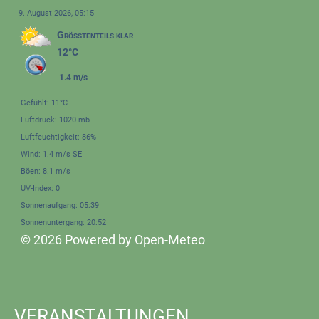
9. August 2026, 05:15
Größtenteils klar
12°C
1.4 m/s
Gefühlt: 11°C
Luftdruck: 1020 mb
Luftfeuchtigkeit: 86%
Wind: 1.4 m/s SE
Böen: 8.1 m/s
UV-Index: 0
Sonnenaufgang: 05:39
Sonnenuntergang: 20:52
© 2026 Powered by Open-Meteo
VERANSTALTUNGEN