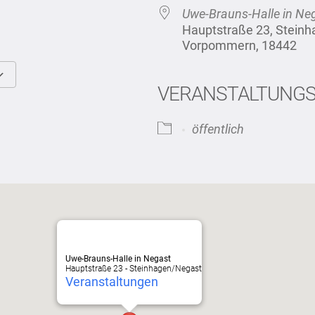
Uwe-Brauns-Halle in Ne
Hauptstraße 23, Stein
Vorpommern, 18442
VERANSTALTUNG
Google Kalender
iCalendar
öffentlich
Uwe-Brauns-Halle in Negast
Hauptstraße 23 - Steinhagen/Negast
Veranstaltungen