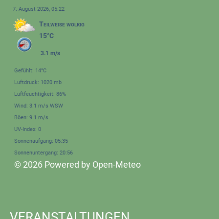
7. August 2026, 05:22
Teilweise wolkig
15°C
3.1 m/s
Gefühlt: 14°C
Luftdruck: 1020 mb
Luftfeuchtigkeit: 86%
Wind: 3.1 m/s WSW
Böen: 9.1 m/s
UV-Index: 0
Sonnenaufgang: 05:35
Sonnenuntergang: 20:56
© 2026 Powered by Open-Meteo
VERANSTALTUNGEN