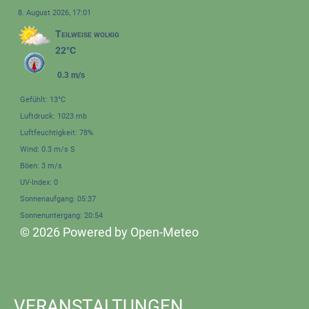
8. August 2026, 17:01
Teilweise wolkig
22°C
0.3 m/s
Gefühlt: 13°C
Luftdruck: 1023 mb
Luftfeuchtigkeit: 78%
Wind: 0.3 m/s S
Böen: 3 m/s
UV-Index: 0
Sonnenaufgang: 05:37
Sonnenuntergang: 20:54
© 2026 Powered by Open-Meteo
VERANSTALTUNGEN