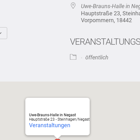
Uwe-Brauns-Halle in Ne
Hauptstraße 23, Stein
Vorpommern, 18442
VERANSTALTUNG
Google Kalender
iCalendar
öffentlich
Uwe-Brauns-Halle in Negast
Hauptstraße 23 - Steinhagen/Negast
Veranstaltungen