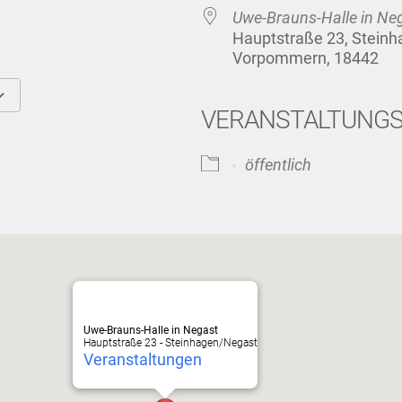
Uwe-Brauns-Halle in Ne
Hauptstraße 23, Stein
Vorpommern, 18442
VERANSTALTUNG
Google Kalender
iCalendar
öffentlich
Uwe-Brauns-Halle in Negast
Hauptstraße 23 - Steinhagen/Negast
Veranstaltungen