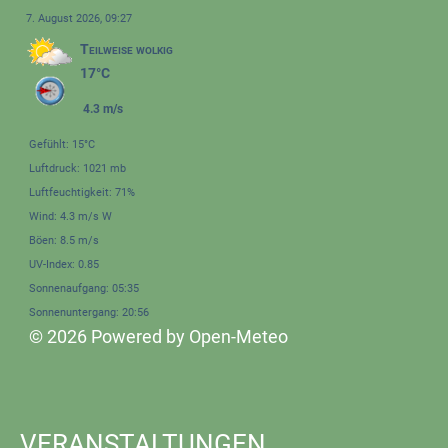
7. August 2026, 09:27
Teilweise wolkig
17°C
4.3 m/s
Gefühlt: 15°C
Luftdruck: 1021 mb
Luftfeuchtigkeit: 71%
Wind: 4.3 m/s W
Böen: 8.5 m/s
UV-Index: 0.85
Sonnenaufgang: 05:35
Sonnenuntergang: 20:56
© 2026 Powered by Open-Meteo
VERANSTALTUNGEN