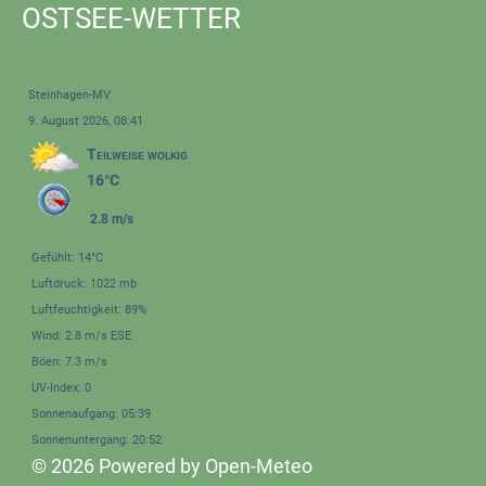
OSTSEE-WETTER
Steinhagen-MV
9. August 2026, 08:41
Teilweise wolkig
16°C
2.8 m/s
Gefühlt: 14°C
Luftdruck: 1022 mb
Luftfeuchtigkeit: 89%
Wind: 2.8 m/s ESE
Böen: 7.3 m/s
UV-Index: 0
Sonnenaufgang: 05:39
Sonnenuntergang: 20:52
© 2026 Powered by Open-Meteo