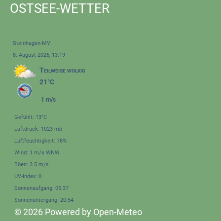
OSTSEE-WETTER
Steinhagen-MV
8. August 2026, 13:19
Teilweise wolkig
21°C
1 m/s
Gefühlt: 13°C
Luftdruck: 1023 mb
Luftfeuchtigkeit: 78%
Wind: 1 m/s WNW
Böen: 3.5 m/s
UV-Index: 0
Sonnenaufgang: 05:37
Sonnenuntergang: 20:54
© 2026 Powered by Open-Meteo