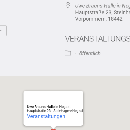
Uwe-Brauns-Halle in Ne
Hauptstraße 23, Stein
Vorpommern, 18442
VERANSTALTUNG
Google Kalender
iCalendar
öffentlich
Uwe-Brauns-Halle in Negast
Hauptstraße 23 - Steinhagen/Negast
Veranstaltungen