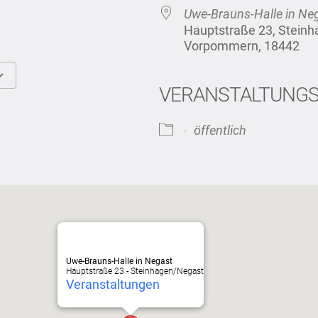
Uwe-Brauns-Halle in Ne
Hauptstraße 23, Stein
Vorpommern, 18442
VERANSTALTUNG
Google Kalender
iCalendar
öffentlich
Uwe-Brauns-Halle in Negast
Hauptstraße 23 - Steinhagen/Negast
Veranstaltungen