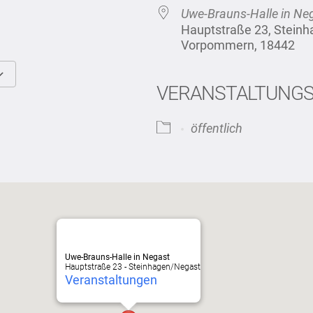
Uwe-Brauns-Halle in Ne
Hauptstraße 23, Stein
Vorpommern, 18442
VERANSTALTUNG
Google Kalender
iCalendar
öffentlich
Uwe-Brauns-Halle in Negast
Hauptstraße 23 - Steinhagen/Negast
Veranstaltungen