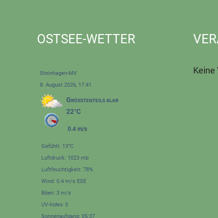
OSTSEE-WETTER
VER
Keine
Steinhagen-MV
8. August 2026, 17:41
Größtenteils klar
22°C
0.4 m/s
Gefühlt: 13°C
Luftdruck: 1023 mb
Luftfeuchtigkeit: 78%
Wind: 0.4 m/s ESE
Böen: 3 m/s
UV-Index: 0
Sonnenaufgang: 05:37