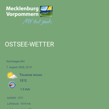
OSTSEE-WETTER
Steinhagen-MV
7. August 2026, 22:31
Teilweise wolkig
15°C
1.3 m/s
Gefühlt: 15°C
Luftdruck: 1019 mb