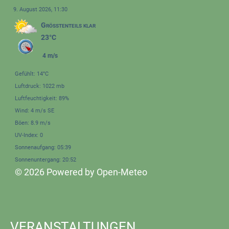
9. August 2026, 11:30
Größtenteils klar
23°C
4 m/s
Gefühlt: 14°C
Luftdruck: 1022 mb
Luftfeuchtigkeit: 89%
Wind: 4 m/s SE
Böen: 8.9 m/s
UV-Index: 0
Sonnenaufgang: 05:39
Sonnenuntergang: 20:52
© 2026 Powered by Open-Meteo
VERANSTALTUNGEN