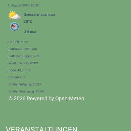
6. August 2026, 20:39
Größtenteils klar
20°C
3.6 m/s
Gefühlt: 23°C
Luftdruck: 1015 mb
Luftfeuchtigkeit: 75%
Wind: 3.6 m/s WNW
Böen: 10.7 m/s
UV-Index: 0
Sonnenaufgang: 05:33
Sonnenuntergang: 20:58
© 2026 Powered by Open-Meteo
VERANSTALTUNGEN