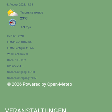
6. August 2026, 11:33
Teilweise wolkig
23°C
4.9 m/s
Gefühlt: 22°C
Luftdruck: 1016 mb
Luftfeuchtigkeit: 56%
Wind: 4.9 m/s W
Böen: 10.9 m/s
UV-Index: 4.5
Sonnenaufgang: 05:33
Sonnenuntergang: 20:58
© 2026 Powered by Open-Meteo
VERANSTALTUNGEN