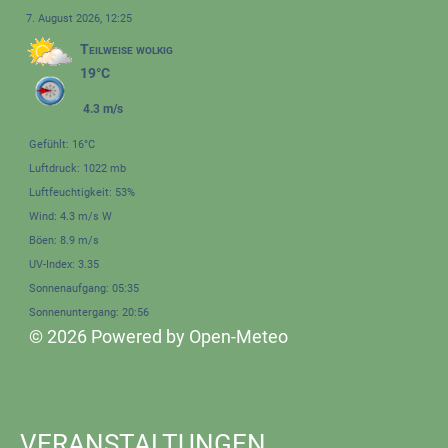
7. August 2026, 12:25
Teilweise wolkig
19°C
4.3 m/s
Gefühlt: 16°C
Luftdruck: 1022 mb
Luftfeuchtigkeit: 53%
Wind: 4.3 m/s W
Böen: 8.9 m/s
UV-Index: 3.35
Sonnenaufgang: 05:35
Sonnenuntergang: 20:56
© 2026 Powered by Open-Meteo
VERANSTALTUNGEN