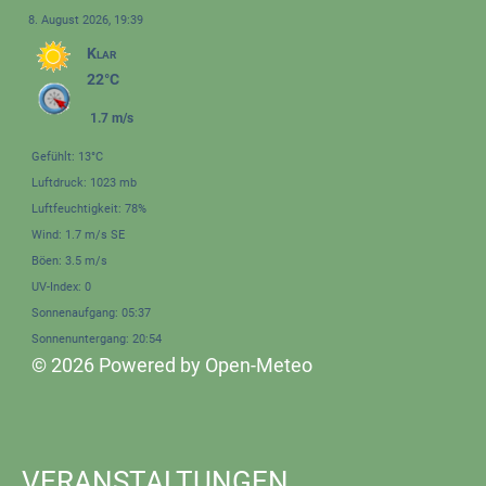
8. August 2026, 19:39
Klar
22°C
1.7 m/s
Gefühlt: 13°C
Luftdruck: 1023 mb
Luftfeuchtigkeit: 78%
Wind: 1.7 m/s SE
Böen: 3.5 m/s
UV-Index: 0
Sonnenaufgang: 05:37
Sonnenuntergang: 20:54
© 2026 Powered by Open-Meteo
VERANSTALTUNGEN