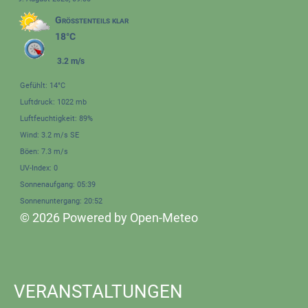
Größtenteils klar
18°C
3.2 m/s
Gefühlt: 14°C
Luftdruck: 1022 mb
Luftfeuchtigkeit: 89%
Wind: 3.2 m/s SE
Böen: 7.3 m/s
UV-Index: 0
Sonnenaufgang: 05:39
Sonnenuntergang: 20:52
© 2026 Powered by Open-Meteo
VERANSTALTUNGEN