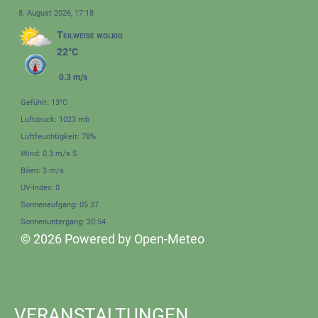
8. August 2026, 17:18
Teilweise wolkig
22°C
0.3 m/s
Gefühlt: 13°C
Luftdruck: 1023 mb
Luftfeuchtigkeit: 78%
Wind: 0.3 m/s S
Böen: 3 m/s
UV-Index: 0
Sonnenaufgang: 05:37
Sonnenuntergang: 20:54
© 2026 Powered by Open-Meteo
VERANSTALTUNGEN