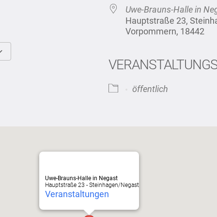
Uwe-Brauns-Halle in Ne
Hauptstraße 23, Stein
Vorpommern, 18442
VERANSTALTUNG
Google Kalender
iCalendar
öffentlich
Uwe-Brauns-Halle in Negast
Hauptstraße 23 - Steinhagen/Negast
Veranstaltungen