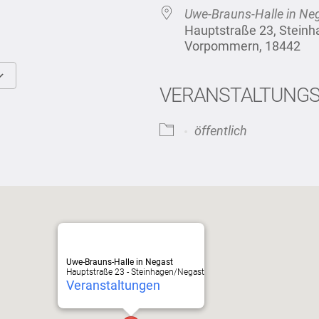
Uwe-Brauns-Halle in Ne
Hauptstraße 23, Stein
Vorpommern, 18442
VERANSTALTUNG
Google Kalender
iCalendar
öffentlich
Uwe-Brauns-Halle in Negast
Hauptstraße 23 - Steinhagen/Negast
Veranstaltungen