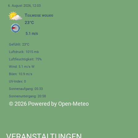
6. August 2026, 12:03
Teilweise wolkig
23°C
5.1 m/s
Gefühlt: 23°C
Luftdruck: 1015 mb
Luftfeuchtigkeit: 75%
Wind: 5.1 m/s W
Böen: 10.9 m/s
UV-Index: 0
Sonnenaufgang: 05:33
Sonnenuntergang: 20:58
© 2026 Powered by Open-Meteo
VERANSTALTUNGEN