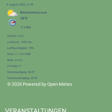
8. August 2026, 21:39
Größtenteils klar
18°C
1.1 m/s
Gefühlt: 13°C
Luftdruck: 1023 mb
Luftfeuchtigkeit: 78%
Wind: 1.1 m/s ENE
Böen: 3 m/s
UV-Index: 0
Sonnenaufgang: 05:37
Sonnenuntergang: 20:54
© 2026 Powered by Open-Meteo
VERANSTALTUNGEN