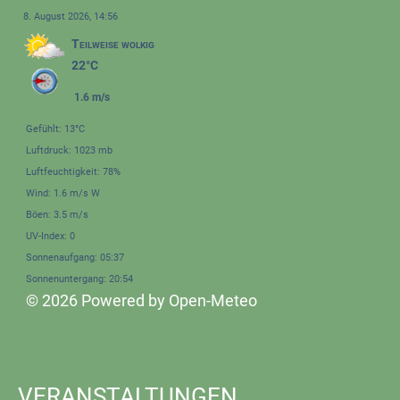
8. August 2026, 14:56
Teilweise wolkig
22°C
1.6 m/s
Gefühlt: 13°C
Luftdruck: 1023 mb
Luftfeuchtigkeit: 78%
Wind: 1.6 m/s W
Böen: 3.5 m/s
UV-Index: 0
Sonnenaufgang: 05:37
Sonnenuntergang: 20:54
© 2026 Powered by Open-Meteo
VERANSTALTUNGEN