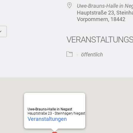
Uwe-Brauns-Halle in Ne
Hauptstraße 23, Stein
Vorpommern, 18442
VERANSTALTUNG
Google Kalender
iCalendar
öffentlich
Uwe-Brauns-Halle in Negast
Hauptstraße 23 - Steinhagen/Negast
Veranstaltungen