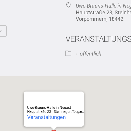
Uwe-Brauns-Halle in Ne
Hauptstraße 23, Stein
Vorpommern, 18442
VERANSTALTUNG
Google Kalender
iCalendar
öffentlich
Uwe-Brauns-Halle in Negast
Hauptstraße 23 - Steinhagen/Negast
Veranstaltungen