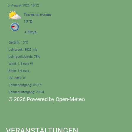
8. August 2026, 10:22
Teilweise wolkig
17°C
1.5 m/s
Gefühlt: 13°C
Luftdruck: 1023 mb
Luftfeuchtigkeit: 78%
Wind: 1.5 m/s W
Böen: 3.6 m/s
UV-Index: 0
Sonnenaufgang: 05:37
Sonnenuntergang: 20:54
© 2026 Powered by Open-Meteo
VERANSTALTUNGEN