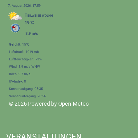
7. August 2026, 17:59
Teilweise wolkig
19°C
3.9 m/s
Gefühlt: 15°C
Luftdruck: 1019 mb
Luftfeuchtigkeit: 73%
Wind: 3.9 m/s WNW
Böen: 9.7 m/s
UV-Index: 0
Sonnenaufgang: 05:35
Sonnenuntergang: 20:56
© 2026 Powered by Open-Meteo
VERANSTALTUNGEN