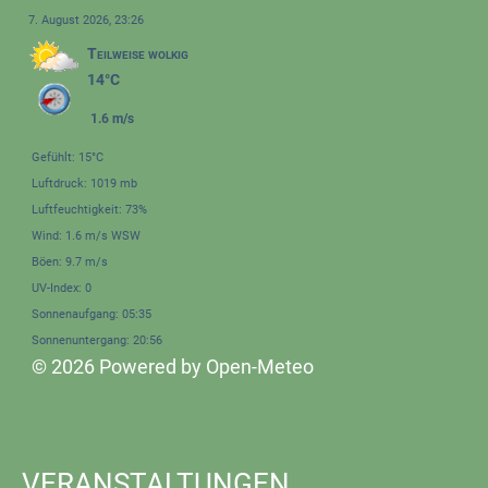
7. August 2026, 23:26
Teilweise wolkig
14°C
1.6 m/s
Gefühlt: 15°C
Luftdruck: 1019 mb
Luftfeuchtigkeit: 73%
Wind: 1.6 m/s WSW
Böen: 9.7 m/s
UV-Index: 0
Sonnenaufgang: 05:35
Sonnenuntergang: 20:56
© 2026 Powered by Open-Meteo
VERANSTALTUNGEN