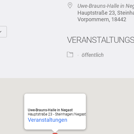
Uwe-Brauns-Halle in Ne
Hauptstraße 23, Stein
Vorpommern, 18442
VERANSTALTUNG
Google Kalender
iCalendar
öffentlich
Uwe-Brauns-Halle in Negast
Hauptstraße 23 - Steinhagen/Negast
Veranstaltungen