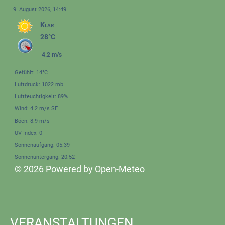
9. August 2026, 14:49
Klar
28°C
4.2 m/s
Gefühlt: 14°C
Luftdruck: 1022 mb
Luftfeuchtigkeit: 89%
Wind: 4.2 m/s SE
Böen: 8.9 m/s
UV-Index: 0
Sonnenaufgang: 05:39
Sonnenuntergang: 20:52
© 2026 Powered by Open-Meteo
VERANSTALTUNGEN