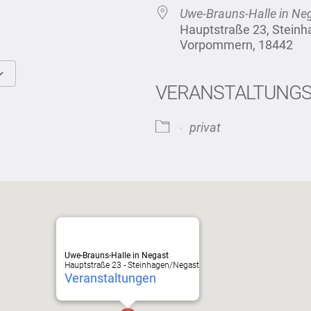
Uwe-Brauns-Halle in Ne
Hauptstraße 23, Stein
Vorpommern, 18442
VERANSTALTUNG
Google Kalender
iCalendar
privat
Uwe-Brauns-Halle in Negast
Hauptstraße 23 - Steinhagen/Negast
Veranstaltungen