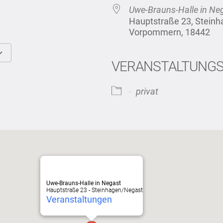
Uwe-Brauns-Halle in Ne
Hauptstraße 23, Stein
Vorpommern, 18442
VERANSTALTUNG
Google Kalender
iCalendar
privat
Uwe-Brauns-Halle in Negast
Hauptstraße 23 - Steinhagen/Negast
Veranstaltungen