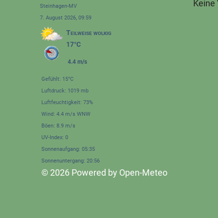
Keine
Steinhagen-MV
7. August 2026, 09:59
Teilweise wolkig
17°C
4.4 m/s
Gefühlt: 15°C
Luftdruck: 1019 mb
Luftfeuchtigkeit: 73%
Wind: 4.4 m/s WNW
Böen: 8.9 m/s
UV-Index: 0
Sonnenaufgang: 05:35
Sonnenuntergang: 20:56
© 2026 Powered by Open-Meteo