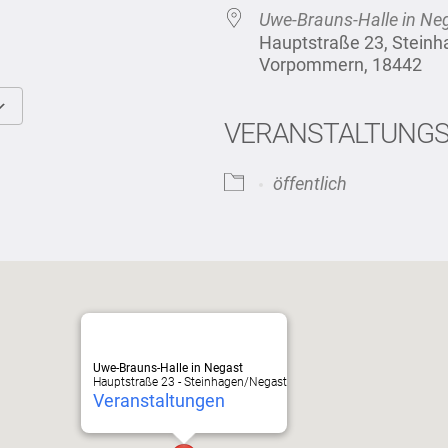
Uwe-Brauns-Halle in Ne
Hauptstraße 23, Stein
Vorpommern, 18442
VERANSTALTUNG
Google Kalender
iCalendar
öffentlich
Uwe-Brauns-Halle in Negast
Hauptstraße 23 - Steinhagen/Negast
Veranstaltungen