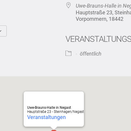
Uwe-Brauns-Halle in Ne
Hauptstraße 23, Stein
Vorpommern, 18442
VERANSTALTUNG
Google Kalender
iCalendar
öffentlich
Uwe-Brauns-Halle in Negast
Hauptstraße 23 - Steinhagen/Negast
Veranstaltungen