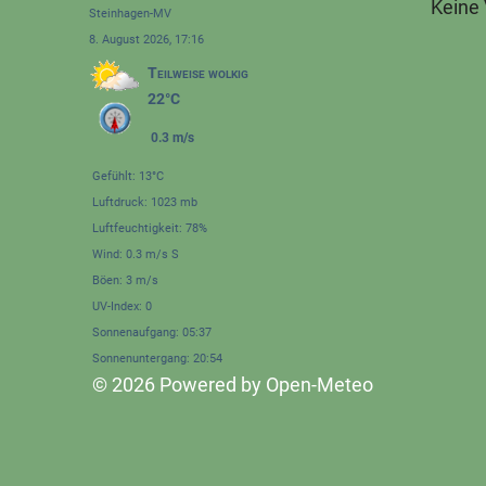
Keine
Steinhagen-MV
8. August 2026, 17:16
Teilweise wolkig
22°C
0.3 m/s
Gefühlt: 13°C
Luftdruck: 1023 mb
Luftfeuchtigkeit: 78%
Wind: 0.3 m/s S
Böen: 3 m/s
UV-Index: 0
Sonnenaufgang: 05:37
Sonnenuntergang: 20:54
© 2026 Powered by Open-Meteo