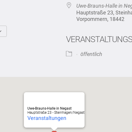
Uwe-Brauns-Halle in Ne
Hauptstraße 23, Stein
Vorpommern, 18442
VERANSTALTUNG
Google Kalender
iCalendar
öffentlich
Uwe-Brauns-Halle in Negast
Hauptstraße 23 - Steinhagen/Negast
Veranstaltungen