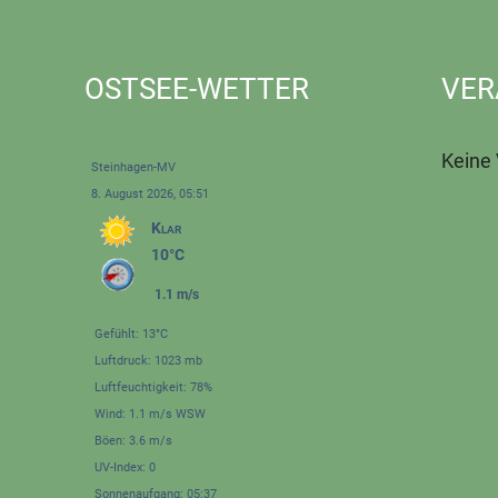
OSTSEE-WETTER
VER
Keine
Steinhagen-MV
8. August 2026, 05:51
Klar
10°C
1.1 m/s
Gefühlt: 13°C
Luftdruck: 1023 mb
Luftfeuchtigkeit: 78%
Wind: 1.1 m/s WSW
Böen: 3.6 m/s
UV-Index: 0
Sonnenaufgang: 05:37