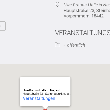
Uwe-Brauns-Halle in Ne
Hauptstraße 23, Stein
Vorpommern, 18442
VERANSTALTUNG
Google Kalender
iCalendar
öffentlich
Uwe-Brauns-Halle in Negast
Hauptstraße 23 - Steinhagen/Negast
Veranstaltungen