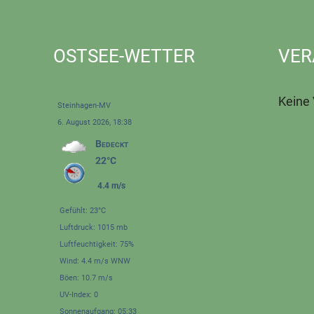
OSTSEE-WETTER
VER
Keine
Steinhagen-MV
6. August 2026, 18:38
Bedeckt
22°C
4.4 m/s
Gefühlt: 23°C
Luftdruck: 1015 mb
Luftfeuchtigkeit: 75%
Wind: 4.4 m/s WNW
Böen: 10.7 m/s
UV-Index: 0
Sonnenaufgang: 05:33