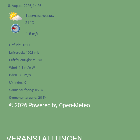
8. August 2026, 14:26
Teilweise wolkig
21°C
1.8 m/s
Gefühlt: 13°C
Luftdruck: 1023 mb
Luftfeuchtigkeit: 78%
Wind: 1.8 m/s W
Böen: 3.5 m/s
UV-Index: 0
Sonnenaufgang: 05:37
Sonnenuntergang: 20:54
© 2026 Powered by Open-Meteo
VERANSTALTUNGEN