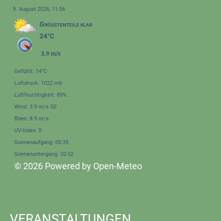
9. August 2026, 11:56
Größtenteils klar
24°C
3.9 m/s
Gefühlt: 14°C
Luftdruck: 1022 mb
Luftfeuchtigkeit: 89%
Wind: 3.9 m/s SE
Böen: 8.9 m/s
UV-Index: 0
Sonnenaufgang: 05:39
Sonnenuntergang: 20:52
© 2026 Powered by Open-Meteo
VERANSTALTUNGEN