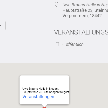
Uwe-Brauns-Halle in Ne
Hauptstraße 23, Stein
Vorpommern, 18442
VERANSTALTUNG
Google Kalender
iCalendar
öffentlich
Uwe-Brauns-Halle in Negast
Hauptstraße 23 - Steinhagen/Negast
Veranstaltungen